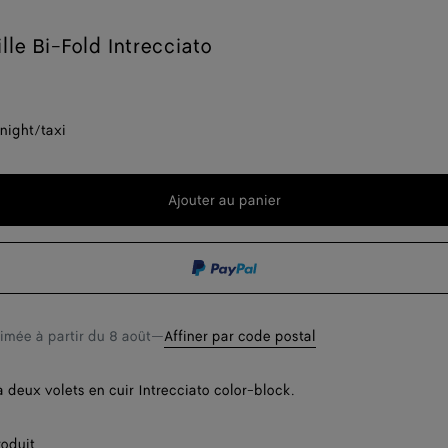
lle Bi-Fold Intrecciato
night/taxi
Ajouter au panier
Ajouter
Sélectionner
au
une
panier
taille
timée à partir du
8 août
—
Affiner par code postal
à deux volets en cuir Intrecciato color-block.
roduit