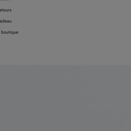
retours
cadeau
 boutique