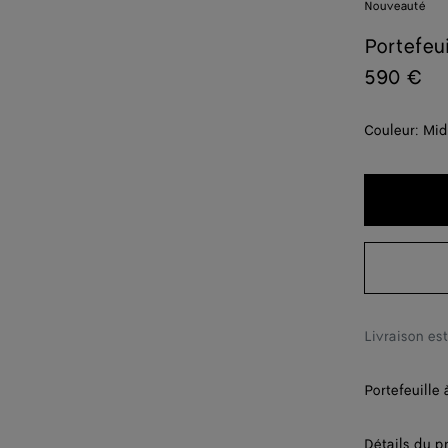
Nouveauté
Portefeui
590 €
Couleur:
Mid
Livraison es
Portefeuille 
Détails du p