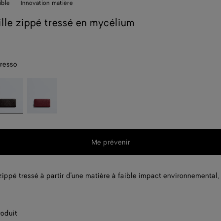
ible
Innovation matière
ille zippé tressé en mycélium
resso
spresso
Lava
t
red
Me prévenir
t
 zippé tressé à partir d'une matière à faible impact environnemental,
roduit