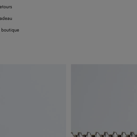
retours
cadeau
 boutique