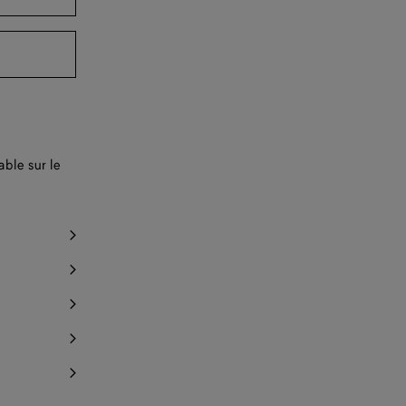
en boutique
en boutique
ble sur le