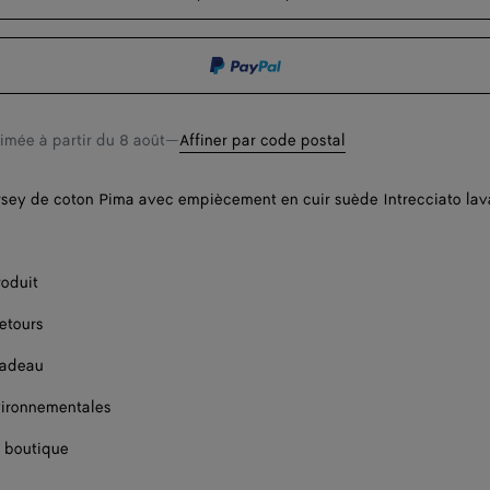
Disponibilité 
Disponibilité 
timée à partir du
8 août
—
Affiner par code postal
ersey de coton Pima avec empiècement en cuir suède Intrecciato lava
roduit
retours
cadeau
ironnementales
 boutique