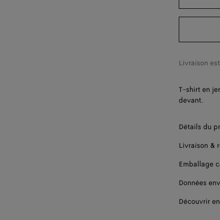
L
XL
XXL
Livraison es
T-shirt en j
devant.
Détails du p
Livraison & 
Emballage 
Données env
Découvrir en