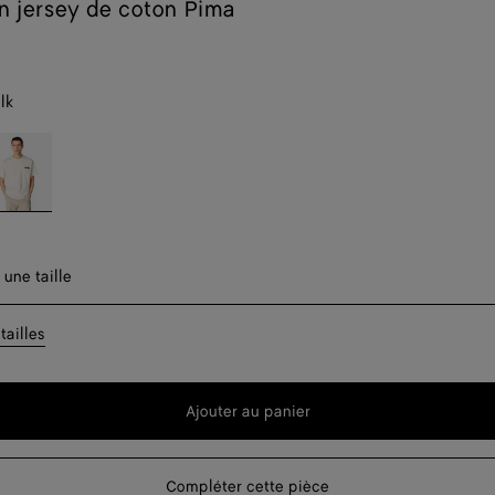
en jersey de coton Pima
lk
halk
t
er une taille
 une taille
t
Disponibilité 
tailles
Ajouter au panier
Ajouter
Sélectionner
au
une
panier
taille
Compléter cette pièce