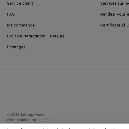
Service client
Services sur m
FAQ
Rendez-vous e
Ma commande
Certificate of C
Droit de rétractation - Retours
Échanges
© 2026 Bottega Veneta
Photographies retouchées