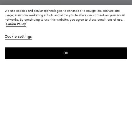
We use cookies and similar technologies to enhance site navigation, analyze site
usage, assist our marketing efforts and allow you to share our content on your social
networks. By continuing to use this website, you agree to these conditions of use.
Cookie Policy
Knot Lock
3100 €
color (E
Fond
Cookie settings
+
8
sélec
une c
les ta
OK
Ajouter au panier
Ajouter
Sélectionner
dispo
au
une
la
panier
taille
descr
les i
Couleur:
Fondant
d'aut
élém
color (En
Black
Fondant
Barolo
Amber
Green
Midnight
page
sélectionnant
tweed
peuv
une couleur,
chang
les tailles
Sea
Ecru
Shore
disponibles,
salt
la