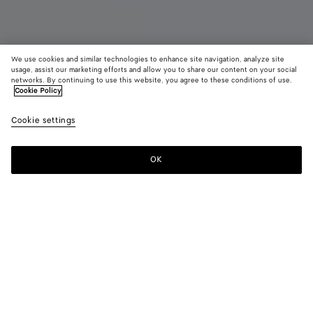
We use cookies and similar technologies to enhance site navigation, analyze site
usage, assist our marketing efforts and allow you to share our content on your social
Nouveauté
networks. By continuing to use this website, you agree to these conditions of use.
Cookie Policy
Mocassins Silenzio
Cookie settings
990 €
color (En
Black
Espress
Bark
sélectionna
gree
une couleur
OK
Ajouter au panier
les tailles
Ajouter
Sélectionner
disponibles
au
une
la
panier
taille
description
les images 
Couleur:
Espresso
d'autres
color (En
Black
Espresso
Bark
éléments d
sélectionnant
green
page
une couleur,
peuvent
les tailles
changer.)