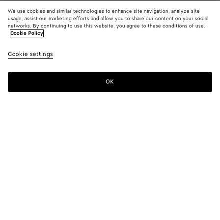
We use cookies and similar technologies to enhance site navigation, analyze site
usage, assist our marketing efforts and allow you to share our content on your social
networks. By continuing to use this website, you agree to these conditions of use.
Cookie Policy
Corriere
Cookie settings
3900 €
color (En
Midnight
Black
Alaba
sélectionna
une couleur
OK
Ajouter au panier
les tailles
Ajouter
Sélectionner
disponibles
au
une
la
panier
taille
description
les images 
Couleur:
Black
d'autres
color (En
Midnight
Black
Alabaster
éléments d
sélectionnant
page
une couleur,
peuvent
les tailles
changer.)
disponibles,
la
Compléter cette pièce
description,