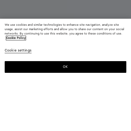
We use cookies and similar technologies to enhance site navigation, analyze site
Nouveauté
usage, assist our marketing efforts and allow you to share our content on your social
networks. By continuing to use this website, you agree to these conditions of use.
Cookie Policy
Mocassins Silenzio
990 €
color (E
Deep
Cookie settings
+
3
sélec
maho
une c
les ta
OK
Ajouter au panier
Ajouter
Sélectionner
dispo
au
une
la
panier
taille
descr
les i
Couleur:
Deep mahogany
d'aut
élém
color (En
Black
Espresso
Bark
Deep
page
sélectionnant
green
mahogany
peuv
une couleur,
chang
les tailles