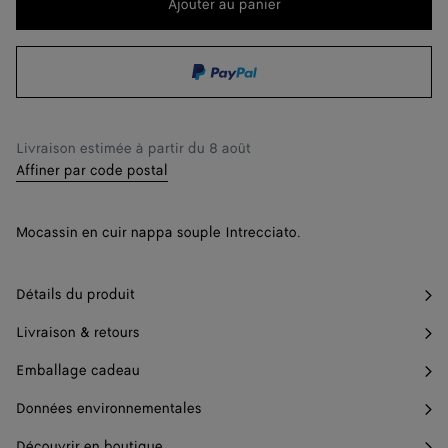
peuvent
Ajouter au panier
Ajouter
Sélectionner
changer.)
au
une
36.5
Me prévenir
panier
taille
37
37.5
Me prévenir
Livraison estimée à partir du
8 août
38
Affiner par code postal
38.5
Me prévenir
Mocassin en cuir nappa souple Intrecciato.
39
39.5
Me prévenir
Détails du produit
40
Livraison & retours
40.5
Me prévenir
Emballage cadeau
41
Données environnementales
42
Me prévenir
Découvrir en boutique