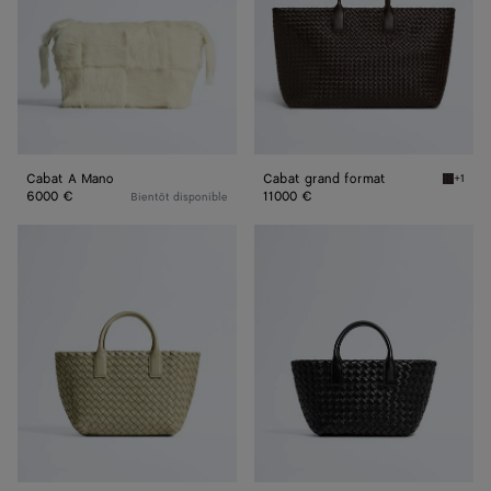
Cabat A Mano
Cabat grand format
+1
Fondant
6000 €
11000 €
Bientôt disponible
Cabat
Cabat
mini
mini