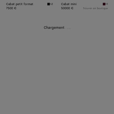
Cabat petit format
Cabat mini
+2
+1
Black Cabat petit format
Barolo 
7500 €
50000 €
Trouver en boutique
Chargement
.
.
.