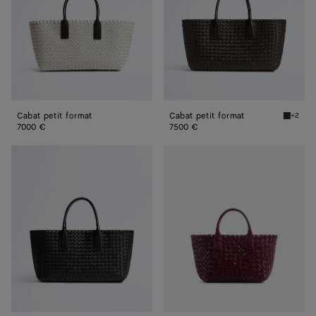
Cabat petit format
Cabat petit format
+2
Fondant
7000 €
7500 €
Cabat
Cabat
petit
mini
format