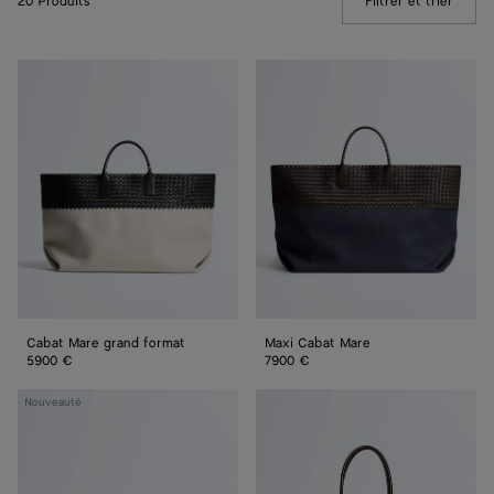
20 Produits
Filtrer et trier
(Manua
Cabat
Maxi
Mare
Cabat
grand
Mare
format
Cabat Mare grand format
Maxi Cabat Mare
5900 €
7900 €
Cabat
Cabat
Nouveauté
A
grand
Mano
format