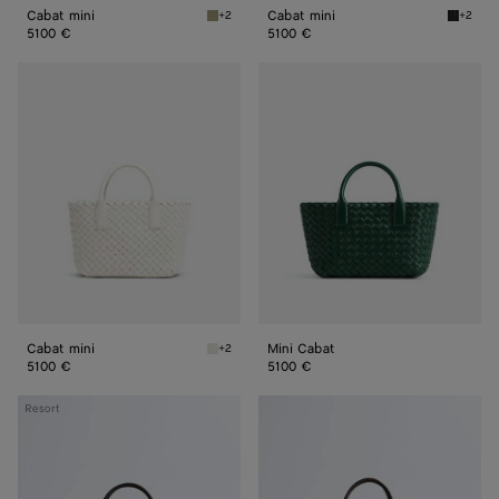
Cabat mini
Cabat mini
+2
+2
Travertine Cabat mini
Black C
5100 €
5100 €
Cabat
Mini
mini
Cabat
Cabat mini
Mini Cabat
+2
White Cabat mini
5100 €
5100 €
Cabat
Cabat
Resort
petit
petit
format
format