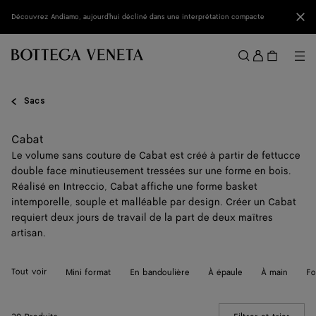
Passer au contenu principal
Fer
Découvrez Andiamo, aujourd'hui décliné dans une interprétation compacte
Se
conne
Me
Rechercher
Menu
Sacs
Cabat
Le volume sans couture de Cabat est créé à partir de fettucce
double face minutieusement tressées sur une forme en bois.
Réalisé en Intreccio, Cabat affiche une forme basket
intemporelle, souple et malléable par design. Créer un Cabat
requiert deux jours de travail de la part de deux maîtres
artisan.
Tout voir
Mini format
En bandoulière
À épaule
À main
Fo