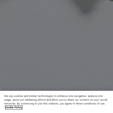
We use cookies and similar technologies to enhance site navigation, analyze site
Nouveauté
usage, assist our marketing efforts and allow you to share our content on your social
networks. By continuing to use this website, you agree to these conditions of use.
Cookie Policy
Charm chat