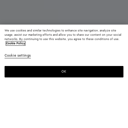
We use cookies and similar technologies to enhance site navigation, analyze site
usage, assist our marketing efforts and allow you to share our content on your social
Nouveauté
networks. By continuing to use this website, you agree to these conditions of use.
Cookie Policy
Ballerines Mary-Jane Charlotte
Cookie settings
990 €
color (En
Basalt
Midn
sélectio
une coul
OK
Ajouter au panier
les taill
Ajouter
Sélectionner
disponib
au
une
la
panier
taille
descript
les imag
Couleur:
Midnight
d'autres
color (En
Basalt
Midnight
élément
sélectionnant
page
une couleur,
peuvent