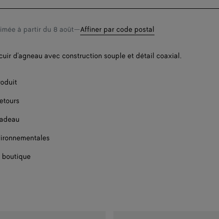
timée à partir du
8 août
—
Affiner par code postal
 cuir d'agneau avec construction souple et détail coaxial.
Disponibilité 
roduit
retours
cadeau
ironnementales
 boutique