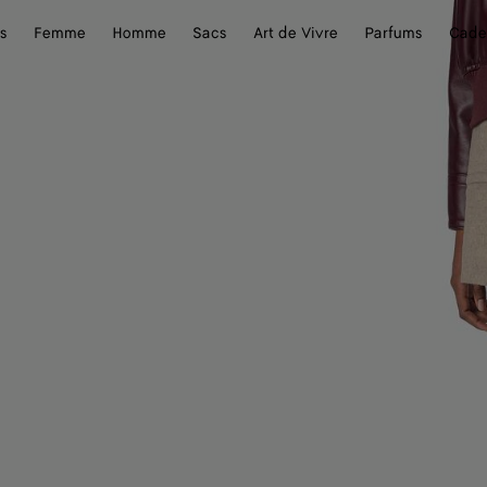
s
Femme
Homme
Sacs
Art de Vivre
Parfums
Cade