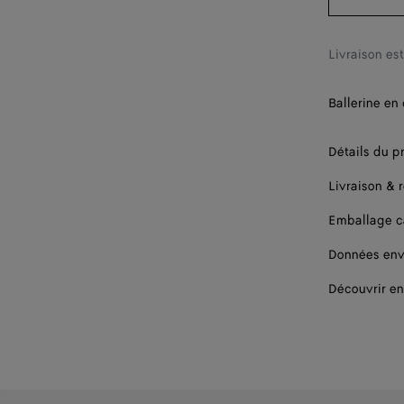
39
40
Livraison es
41
Ballerine en
42
Détails du p
Livraison & 
Emballage 
Données env
Découvrir en