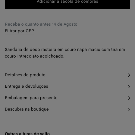
Adicionar à sacola de compras
Adicionar
Selecione
à
um
38
Me avise
sacola
tamanho
39
Resta apenas 1 item
Receba o quanto antes
14 de Agosto
de
Filtrar por CEP
compras
40
Me avise
41
Me avise
Sandália de dedo rasteira em couro napa macio com tira em
couro Intrecciato acolchoado.
42
Me avise
Detalhes do produto
Entrega e devoluções
Embalagem para presente
Descubra na boutique
Outras alturas de salto