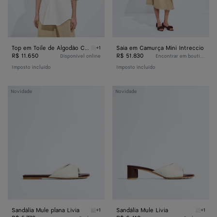
Top em Toile de Algodão Compacto
Saia em Camurça Mini Intreccio
+1
Chalk Top em Toile de Algodão Compacto
R$ 11.650
R$ 51.830
Disponível online
Encontrar em boutique
Imposto incluído
Imposto incluído
Sandália
Sandália
Novidade
Novidade
Mule
Mule
plana
Livia
Livia
Sandália Mule plana Livia
Sandália Mule Livia
+1
+1
Alabaster/cioccolato Sandália Mule plana Livi
Alabast