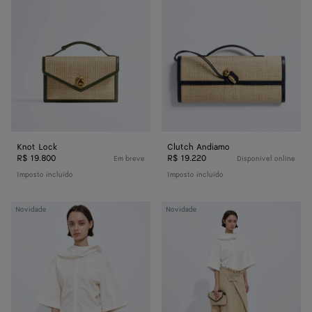
Knot Lock
Clutch Andiamo
R$ 19.800
R$ 19.220
Em breve
Disponível online
Imposto incluído
Imposto incluído
Top
Saia
Novidade
Novidade
em
em
Toile
Camurça
de
Mini
Algodão
Intreccio
Compacto