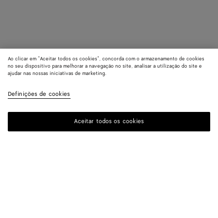
Ao clicar em "Aceitar todos os cookies", concorda com o armazenamento de cookies
no seu dispositivo para melhorar a navegação no site, analisar a utilização do site e
ajudar nas nossas iniciativas de marketing.
Definições de cookies
Aceitar todos os cookies
ASSINAR A NOSSA NEWSLETTER
Assine a newsletter da Bottega Veneta para obter informações sobre
coleções, desfiles e outras atualizações exclusivas.
E-mail*