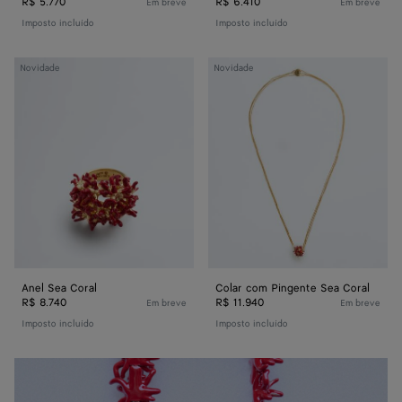
R$ 5.770
R$ 6.410
Em breve
Em breve
Imposto incluído
Imposto incluído
Anel
Colar
Novidade
Novidade
Sea
com
Coral
Pingente
Sea
Coral
Anel Sea Coral
Colar com Pingente Sea Coral
R$ 8.740
R$ 11.940
Em breve
Em breve
Imposto incluído
Imposto incluído