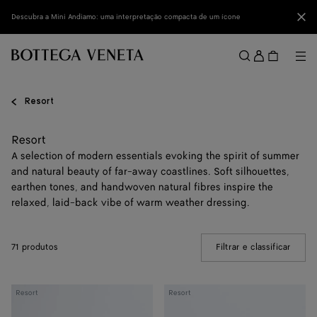
Ir para o conteúdo principal
Fec
Descubra a Mini Andiamo: uma interpretação compacta de um ícone
Entrar
Me
Buscar
Menu
Resort
Resort
A selection of modern essentials evoking the spirit of summer
and natural beauty of far-away coastlines. Soft silhouettes,
earthen tones, and handwoven natural fibres inspire the
relaxed, laid-back vibe of warm weather dressing.
71 produtos
Filtrar e classificar
(Manua
Knot
Clutch
Resort
Resort
Lock
Andiamo