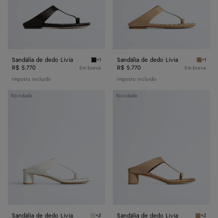
Sandália de dedo Livia
Sandália de dedo Livia
+1
+1
Espresso Sandália de dedo Livia
Shore S
R$ 5.770
R$ 5.770
Em breve
Em breve
Imposto incluído
Imposto incluído
Sandália
Sandália
Novidade
Novidade
de
de
dedo
dedo
Livia
Livia
Sandália de dedo Livia
Sandália de dedo Livia
+2
+2
Alabaster Sandália de dedo Livia
Shore S