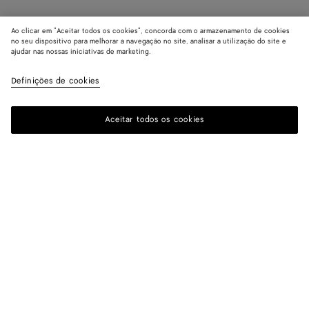
Ao clicar em "Aceitar todos os cookies", concorda com o armazenamento de cookies
no seu dispositivo para melhorar a navegação no site, analisar a utilização do site e
ajudar nas nossas iniciativas de marketing.
Definições de cookies
Aceitar todos os cookies
ASSINAR A NOSSA NEWSLETTER
Assine a newsletter da Bottega Veneta para obter informações sobre
coleções, desfiles e outras atualizações exclusivas.
E-mail*
LOCALIZADOR DE BOUTIQUES
Encontrar Boutique