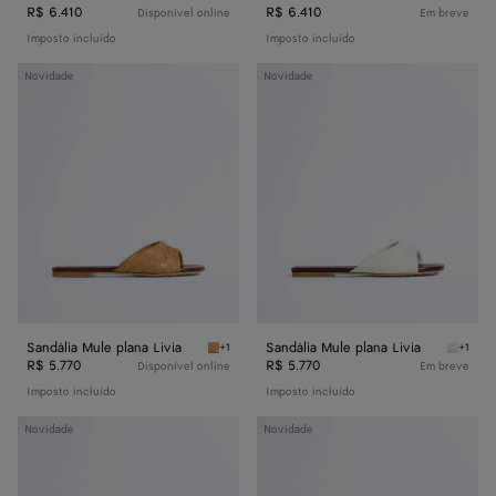
R$ 6.410
R$ 6.410
Disponível online
Em breve
Imposto incluído
Imposto incluído
Sandália
Sandália
Novidade
Novidade
Mule
Mule
plana
plana
Livia
Livia
Sandália Mule plana Livia
Sandália Mule plana Livia
+1
+1
Mojave beige/sienna brown Sandália Mule pla
Alabast
R$ 5.770
R$ 5.770
Disponível online
Em breve
Imposto incluído
Imposto incluído
Sandália
Sandália
Novidade
Novidade
Mule
Mule
Livia
Livia