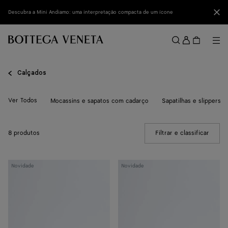
Ir para o conteúdo principal
Fec
Descubra a Mini Andiamo: uma interpretação compacta de um ícone
Entrar
Me
Buscar
Menu
Calçados
Ver Todos
Mocassins e sapatos com cadarço
Sapatilhas e slippers
8 produtos
Filtrar e classificar
(Manua
Sandália
Sandália
Novidade
Novidade
de
de
dedo
dedo
Livia
Livia