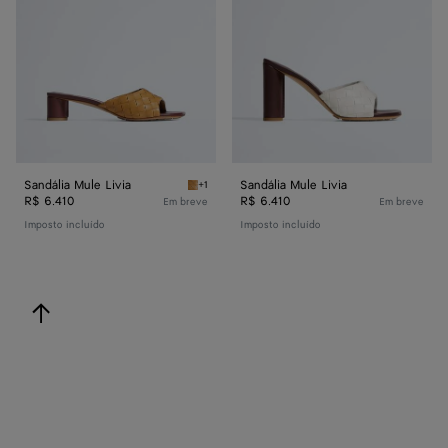
Sandália Mule Livia
Sandália Mule Livia
+1
Mojave beige/sienna brown Sandália Mule Liv
R$ 6.410
R$ 6.410
Em breve
Em breve
Imposto incluído
Imposto incluído
voltar ao topo