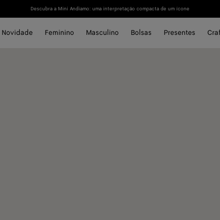
Descubra a Mini Andiamo: uma interpretação compacta de um ícone
Novidade
Feminino
Masculino
Bolsas
Presentes
Cra