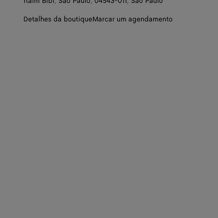
Itaim Bibi, São Paulo, 04543-011, São Paulo
Detalhes da boutique
Marcar um agendamento