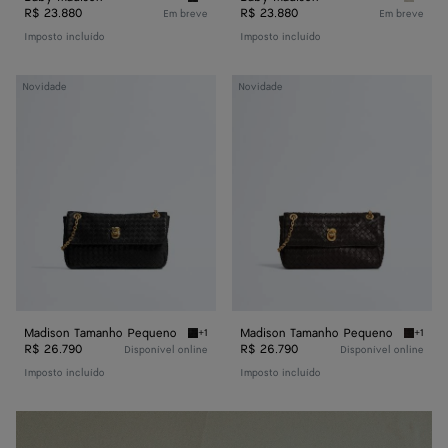
Black Baby Madison
Silica 
R$ 23.880
R$ 23.880
Em breve
Em breve
Imposto incluído
Imposto incluído
Madison
Madison
Novidade
Novidade
Tamanho
Tamanho
Pequeno
Pequeno
Madison Tamanho Pequeno
Madison Tamanho Pequeno
+1
+1
Black Madison Tamanho Pequeno
Espres
R$ 26.790
R$ 26.790
Disponível online
Disponível online
Imposto incluído
Imposto incluído