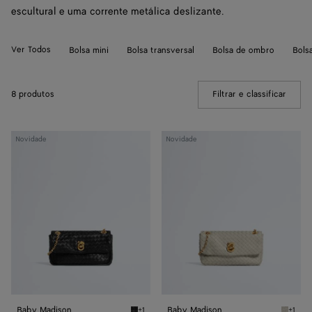
escultural e uma corrente metálica deslizante.
Ver Todos
Bolsa mini
Bolsa transversal
Bolsa de ombro
Bols
8 produtos
Filtrar e classificar
(Manua
Baby
Baby
Novidade
Novidade
Madison
Madison
Baby Madison
Baby Madison
+1
+1