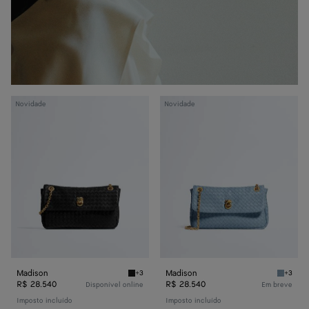
Madison
Madison
Novidade
Novidade
Madison
Madison
+3
+3
Black Madison
Mineral
R$ 28.540
R$ 28.540
Disponível online
Em breve
Imposto incluído
Imposto incluído