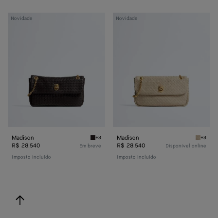
Madison
Madison
Novidade
Novidade
Madison
Madison
+3
+3
Espresso Madison
Ecru Ma
R$ 28.540
R$ 28.540
Em breve
Disponível online
Imposto incluído
Imposto incluído
voltar ao topo