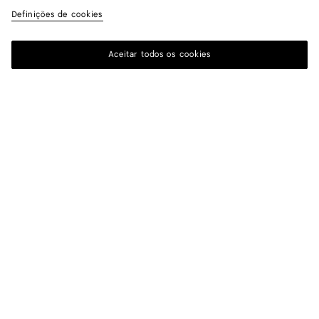
Definições de cookies
Aceitar todos os cookies
ASSINAR A NOSSA NEWSLETTER
Assine a newsletter da Bottega Veneta para obter informações sobre
coleções, desfiles e outras atualizações exclusivas.
E-mail*
LOCALIZADOR DE BOUTIQUES
Encontrar Boutique
PRECISA DE AJUDA?
Atendimento Ao Cliente
BOTTEGA FOR YOU