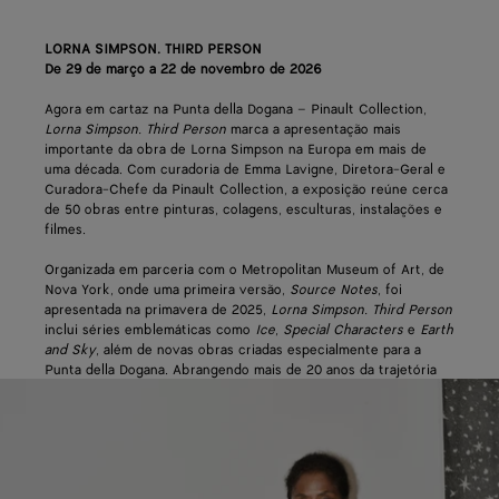
LORNA SIMPSON. THIRD PERSON
De 29 de março a 22 de novembro de 2026
Agora em cartaz na Punta della Dogana – Pinault Collection,
Lorna Simpson. Third Person
marca a apresentação mais
importante da obra de Lorna Simpson na Europa em mais de
uma década. Com curadoria de Emma Lavigne, Diretora-Geral e
Curadora-Chefe da Pinault Collection, a exposição reúne cerca
de 50 obras entre pinturas, colagens, esculturas, instalações e
filmes.
Organizada em parceria com o Metropolitan Museum of Art, de
Nova York, onde uma primeira versão,
Source Notes
, foi
apresentada na primavera de 2025,
Lorna Simpson. Third Person
inclui séries emblemáticas como
Ice
,
Special Characters
e
Earth
and Sky
, além de novas obras criadas especialmente para a
Punta della Dogana. Abrangendo mais de 20 anos da trajetória
artística de Simpson, a exposição explora temas como
representação, memória e construção da imagem.
O apoio da Bottega Veneta reflete o compromisso contínuo da
maison com sua cidade de origem, Veneza, e com a valorização
da excelência artesanal e da criatividade no universo das artes.