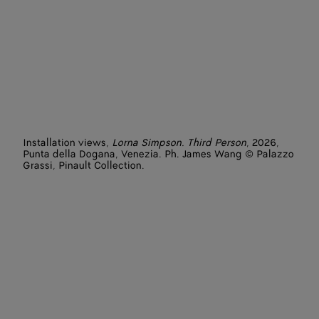
Installation views,
Lorna Simpson. Third Person
, 2026,
Punta della Dogana, Venezia. Ph. James Wang © Palazzo
Grassi, Pinault Collection.
Artist: Lorna Simpson
Featured works: L.A. (2025), Tried by Fire (2017), Painting
(2025), Cliffs (2025)
Photographer: James Wang
Venues: Punta della Dogana - Pinault Collection
Courtesy of the artist and Hauser & Wirth