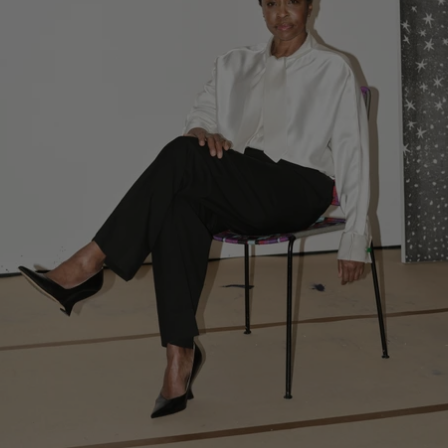
A parceria dá continuidade ao diálogo constante com a Pinault
Collection, após o apoio da maison a exposições como
Thomas
Schütte. Genealogies
(2025) e
Pierre Huyghe: Liminal
(2024).