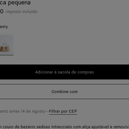
eca pequena
70
imposto incluído
esty
neral
hore/zesty
uma
ade
 a
s
Adicionar à sacola de compras
Adicionar
Selecione
à
um
sacola
tamanho
a
Combine com
de
em
compras
anto antes
14 de Agosto
—
Filtrar por CEP
m couro de bezerro sedoso Intrecciato com alça ajustável e removív