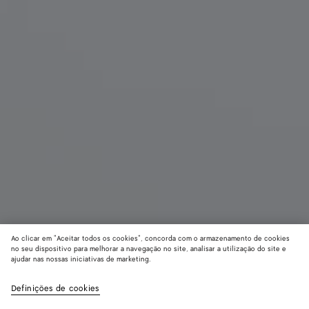
Ao clicar em "Aceitar todos os cookies", concorda com o armazenamento de cookies
no seu dispositivo para melhorar a navegação no site, analisar a utilização do site e
ajudar nas nossas iniciativas de marketing.
Parachute Tamanho Pequeno
R$ 26.790
color (A
Blac
imposto incluído
Definições de cookies
+
6
selec