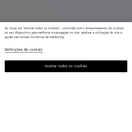
Ao clicar em "Aceitar todos os cookies", concorda com o armazenamento de cookies
no seu dispositivo para melhorar a navegação no site, analisar a utilização do site e
ajudar nas nossas iniciativas de marketing.
Madison
R$ 28.540
color (A
Espr
imposto incluído
Definições de cookies
+
3
selec
cor, 
dispo
Aceitar todos os cookies
Me avise
de t
descr
imag
outro
Cor:
Espresso
elem
pági
color (Ao
Black
Mineral
Espresso
Ecru
muda
selecionar uma
cor, a
disponibilidade