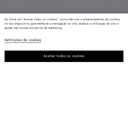
Ao clicar em "Aceitar todos os cookies", concorda com o armazenamento de cookies
no seu dispositivo para melhorar a navegação no site, analisar a utilização do site e
ajudar nas nossas iniciativas de marketing.
Carteira Bi-fold Intrecciato Piccolo
R$ 4.600
Definições de cookies
imposto incluído
Aceitar todos os cookies
Adicionar à sacola de compras
Adicionar
Selecione
à
um
sacola
tamanho
de
compras
Cor:
Black/thunder
Receba o quanto antes
13 de Agosto
Filtrar por CEP