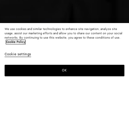
We use cookies and similar technologies to enhance site navigation, analyze site
usage, assist our marketing efforts and allow you to share our content on your social
Novità
networks. By continuing to use this website, you agree to these conditions of use.
Cookie Policy
Top in tela di cotone compatto
Cookie settings
1500 €
color
Double
Chal
(Selezi
black
un color
OK
Aggiungi al carrello
disponib
Aggiungi
Seleziona
della tag
al
la
descrizi
carrello
taglia
le immag
altri ele
Colore:
Double black
nella pa
color
Double
Chalk
potrebb
(Selezionando
black
cambiar
un colore, la