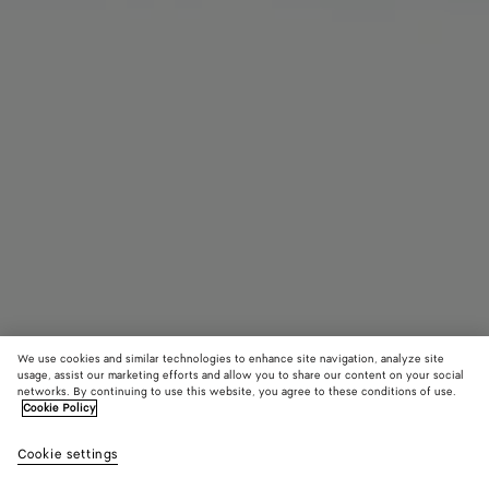
We use cookies and similar technologies to enhance site navigation, analyze site
usage, assist our marketing efforts and allow you to share our content on your social
Coming soon
networks. By continuing to use this website, you agree to these conditions of use.
Cookie Policy
Sneaker Mary-Jane Orbit Flash
Cookie settings
790 €
color
Black
Strin
(Selezi