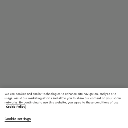
We use cookies and similar technologies to enhance site navigation, analyze site
usage, assist our marketing efforts and allow you to share our content on your social
Trova in negozio
networks. By continuing to use this website, you agree to these conditions of use.
Cookie Policy
Slipper Sunday
Cookie settings
950 €
color
Black
Traverti
Abys
(Seleziona