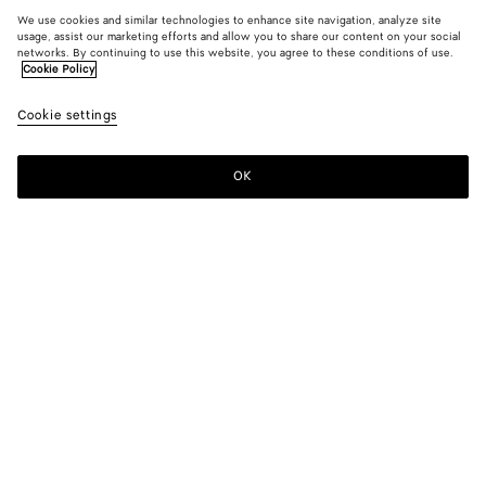
We use cookies and similar technologies to enhance site navigation, analyze site
usage, assist our marketing efforts and allow you to share our content on your social
networks. By continuing to use this website, you agree to these conditions of use.
Cookie Policy
Cookie settings
OK
ISCRIVITI ALLA NEWSLETTER
Iscriviti alla newsletter Bottega Veneta per avere informazioni sulle
collezioni, le sfilate e ricevere altri update esclusivi.
E-mail*
STORE LOCATOR
Trova Negozio