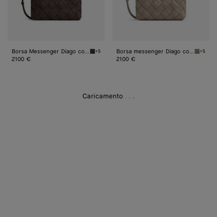
Borsa Messenger Diago con zip
Borsa messenger Diago con zip
+5
+5
Old wood Borsa Messenger Diago con zip
Limesto
2100 €
2100 €
Caricamento
.
.
.