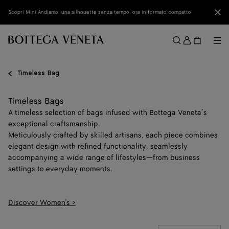
Vai al contenuto principale
Chi
Scopri Mini Andiamo: una silhouette senza tempo, ora in formato compatto
Acced
Me
Cerca
Menu
Timeless Bag
Timeless Bags
A timeless selection of bags infused with Bottega Veneta’s
exceptional craftsmanship.
Meticulously crafted by skilled artisans, each piece combines
elegant design with refined functionality, seamlessly
accompanying a wide range of lifestyles—from business
settings to everyday moments.
Discover Women's >