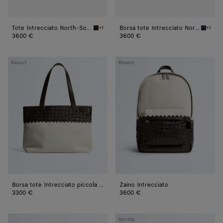
Tote Intrecciato North-South con zip
Borsa tote Intrecciato North-South con zip
+1
+1
Fondant Tote Intrecciato North-South con zi
Ardoise
3600 €
3600 €
Borsa
Zaino
Resort
Resort
tote
Intrecciato
Intrecciato
piccola
con
zip
Borsa tote Intrecciato piccola con zip
Zaino Intrecciato
3300 €
3600 €
Marsupio
Marsupio
Novità