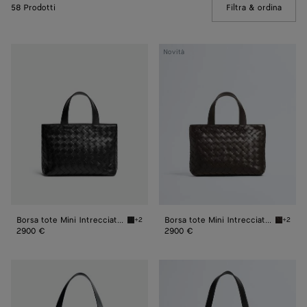
58 Prodotti
Filtra & ordina
(Manua
Borsa
Borsa
Novità
tote
tote
Mini
Mini
Intrecciato
Intrecciato
con
con
zip
zip
Borsa tote Mini Intrecciato con zip
Borsa tote Mini Intrecciato con zip
+2
+2
Black Borsa tote Mini Intrecciato con zip
Fondant
2900 €
2900 €
Borsa
Borsa
tote
tote
Intrecciato
Intrecciato