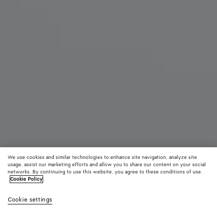
We use cookies and similar technologies to enhance site navigation, analyze site
usage, assist our marketing efforts and allow you to share our content on your social
Novità
networks. By continuing to use this website, you agree to these conditions of use.
Cookie Policy
Infradito Livia
Cookie settings
920 €
color
Deep
Alabaste
Shor
(Seleziona
mahogany