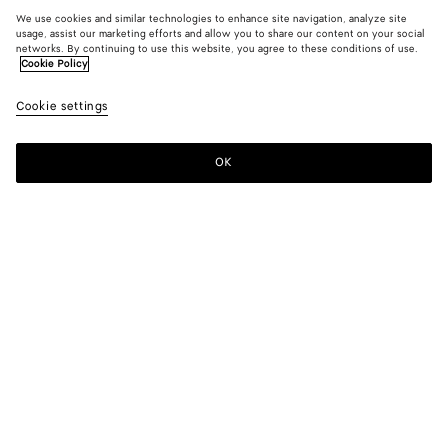
We use cookies and similar technologies to enhance site navigation, analyze site
usage, assist our marketing efforts and allow you to share our content on your social
networks. By continuing to use this website, you agree to these conditions of use.
Cookie Policy
Cookie settings
OK
ISCRIVITI ALLA NEWSLETTER
Iscriviti alla newsletter Bottega Veneta per avere informazioni sulle
collezioni, le sfilate e ricevere altri update esclusivi.
E-mail*
STORE LOCATOR
Trova Negozio