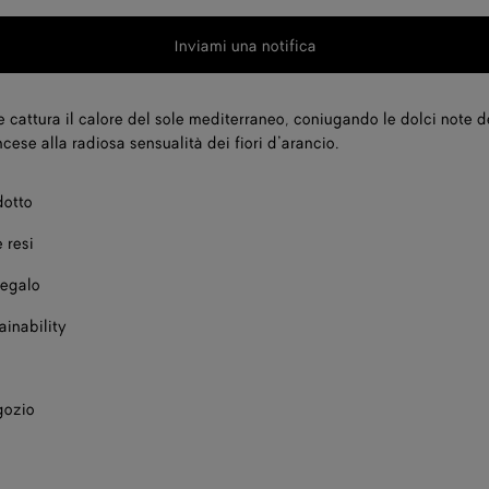
Inviami una notifica
 cattura il calore del sole mediterraneo, coniugando le dolci note de
cese alla radiosa sensualità dei fiori d’arancio.
dotto
 resi
regalo
ainability
gozio