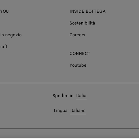
 YOU
INSIDE BOTTEGA
Sostenibilità
in negozio
Careers
raft
CONNECT
Youtube
Spedire
Spedire in:
Italia
in:
Spedire
Lingua:
Italiano
In: