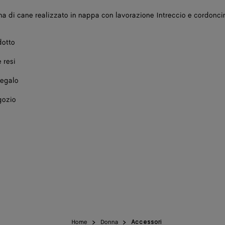
a di cane realizzato in nappa con lavorazione Intreccio e cordoncin
dotto
 resi
regalo
gozio
Home
Donna
Accessori