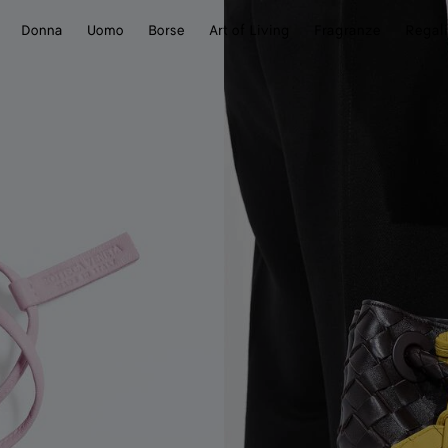
Donna
Uomo
Borse
Art of Living
Fragranze
Regali