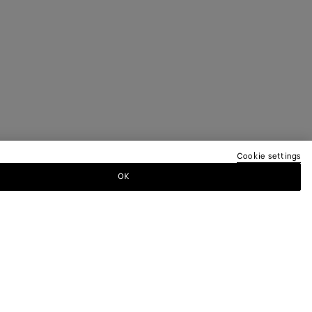
Cookie settings
OK
ER
Bottega Veneta pour recevoir des
s défilés et des mises à jour exclusives.