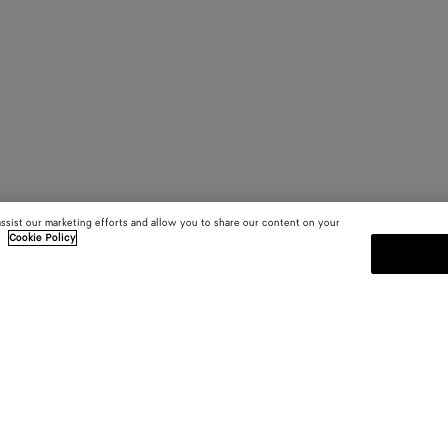
assist our marketing efforts and allow you to share our content on your
.
Cookie Policy
S'INSCRIRE À LA NEWSLETT
Abonnez-vous à la newsletter de 
informations sur les collections, le