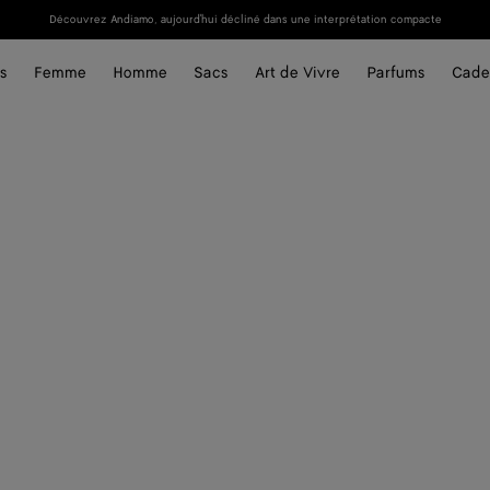
Découvrez Andiamo, aujourd'hui décliné dans une interprétation compacte
s
Femme
Homme
Sacs
Art de Vivre
Parfums
Cade