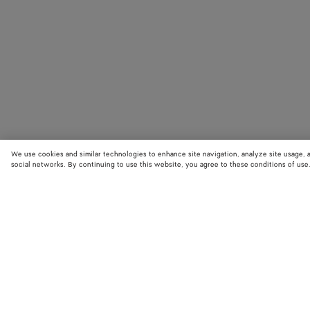
We use cookies and similar technologies to enhance site navigation, analyze site usage, 
social networks. By continuing to use this website, you agree to these conditions of use
BOUTIQUES
Trouvez la boutique Bottega Veneta la plus proche de chez vous et
découvrez les dernières collections.