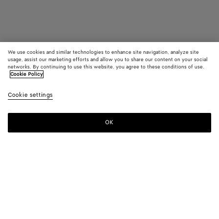
We use cookies and similar technologies to enhance site navigation, analyze site
usage, assist our marketing efforts and allow you to share our content on your social
networks. By continuing to use this website, you agree to these conditions of use.
Cookie Policy
Sandale à bride Riva
950 €
color (E
Sea
Cookie settings
+
3
sélec
salt
une c
les ta
OK
Ajouter au panier
Ajouter
Sélectionner
dispo
au
une
la
panier
taille
descr
les i
Couleur:
Sea salt
d'aut
élém
color (En
Black
Barolo
Sea
Cipria
page
sélectionnant
salt
peuv
une couleur,
chang