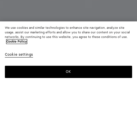
We use cookies and similar technologies to enhance site navigation, analyze site
Ajouter des initiales
usage, assist our marketing efforts and allow you to share our content on your social
networks. By continuing to use this website, you agree to these conditions of use.
Cookie Policy
Portefeuille Zippé Bi-Fold Intrecciato Moyen Format
690 €
color (E
Barol
Cookie settings
+
4
sélec
une c
les ta
OK
Ajouter au panier
Ajouter
Sélectionner
dispo
au
une
la
panier
taille
descr
les i
Couleur:
Barolo
d'aut
élém
color (En
Fondant
Barolo
Tannin
Black
Ecru
page
sélectionnant
peuv
une couleur,
chang
les tailles