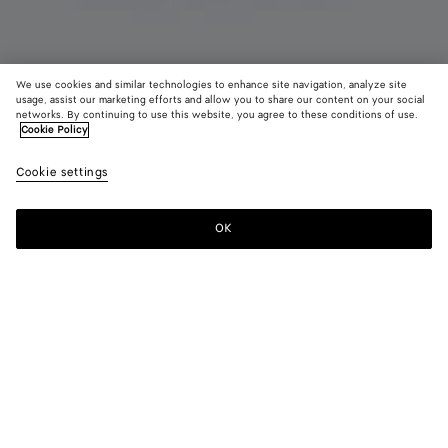
We use cookies and similar technologies to enhance site navigation, analyze site
usage, assist our marketing efforts and allow you to share our content on your social
Défilé
networks. By continuing to use this website, you agree to these conditions of use.
Cookie Policy
Pantalon en laine et coton légers
Cookie settings
1600 €
OK
Ajouter au panier
Ajouter
Sélectionner
au
une
panier
taille
Couleur:
Linen melange
Sélectionner une taille
Sélectionner une taille
32
Me prévenir