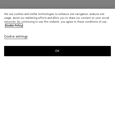
We use cookies and similar technologies to enhance site navigation, analyze site
usage, assist our marketing efforts and allow you to share our content on your social
networks. By continuing to use this website, you agree to these conditions of use.
Cookie Policy
Cookie settings
OK
S'INSCRIRE À LA NEWSLETTER
Abonnez-vous à la newsletter de Bottega Veneta pour recevoir des
informations sur les collections, les défilés et des mises à jour
exclusives.
E-mail*