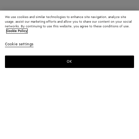
We use cookies and similar technologies to enhance site navigation, analyze site
usage, assist our marketing efforts and allow you to share our content on your social
networks. By continuing to use this website, you agree to these conditions of use.
Cookie Policy
Cookie settings
OK
S'INSCRIRE À LA NEWSLETTER
Abonnez-vous à la newsletter de Bottega Veneta pour recevoir des
informations sur les collections, les défilés et des mises à jour
exclusives.
E-mail*