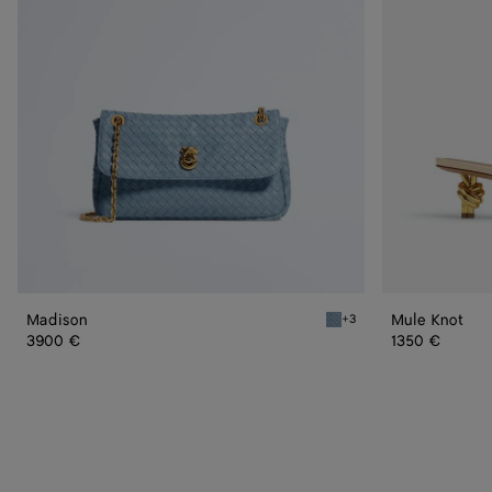
Madison
Mule Knot
+3
Mineral Madison
3900 €
1350 €