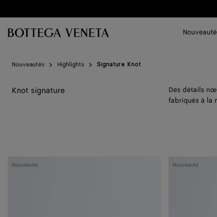
Passer au contenu principal
Nouveauté
Nouveautés
Highlights
Signature Knot
Knot signature
Des détails nœ
fabriqués à la 
Andiamo
Andiamo
Nouveauté
Nouveauté
mini
mini