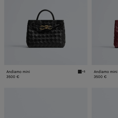
Andiamo mini
Andiamo mini
+6
Black Andiamo mini
3500 €
3500 €
Boucles
Boucles
d’oreilles
d’oreilles
Knot
Knot