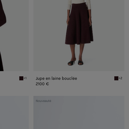
Jupe en laine bouclée
+1
+2
Oxblood melange Pull en laine bouclée
Oxblood 
2100 €
Madison
Nouveauté