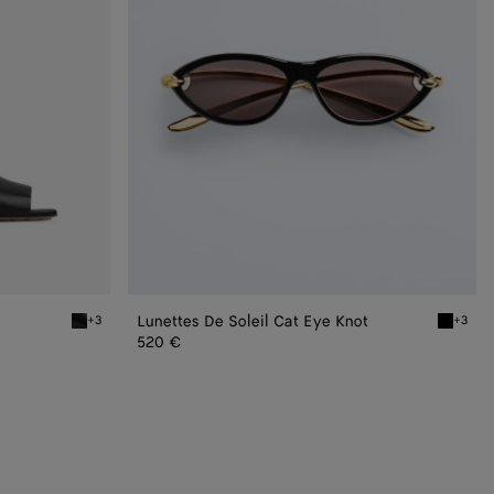
Knot
Lunettes De Soleil Cat Eye Knot
+3
+3
Black Mule Knot
Black/go
520 €