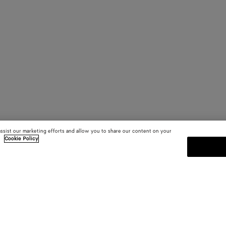
assist our marketing efforts and allow you to share our content on your
.
Cookie Policy
S'INSCRIRE À LA NEWSLETT