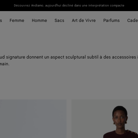
Découvrez Andiamo, aujourd'hui décliné dans une interprétation compacte
s
Femme
Homme
Sacs
Art de Vivre
Parfums
Cade
ud signature donnent un aspect sculptural subtil à des accessoires
main.
Pull
en
laine
bouclée