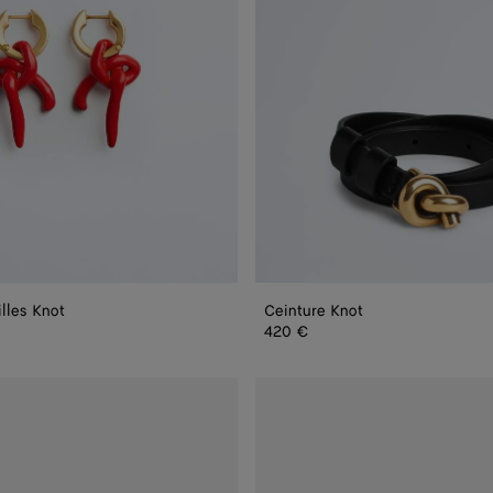
lles Knot
Ceinture Knot
420 €
Mule
Knot