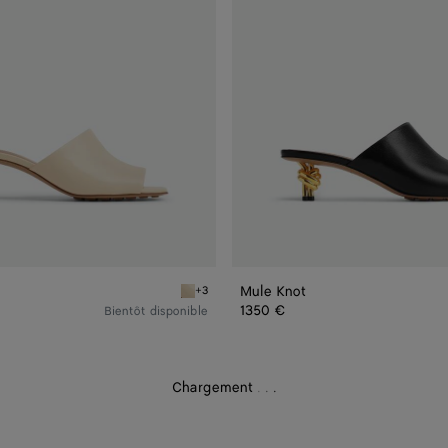
Mule Knot
+3
Sea salt Mule Knot
1350 €
Bientôt disponible
Chargement
.
.
.