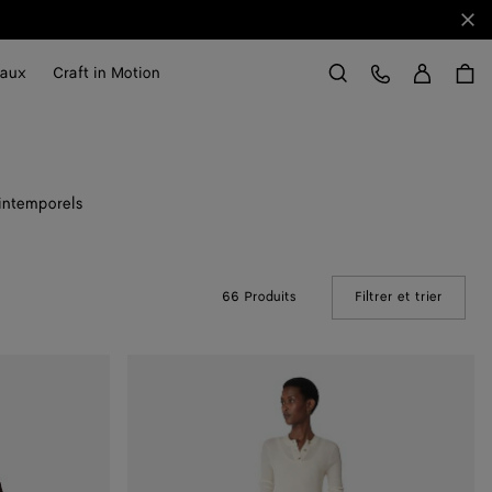
Fer
Se con
Service Client
aux
Craft in Motion
Rechercher
 intemporels
66 Produits
Filtrer et trier
(Manual
Jupe
en
laine
bouclée