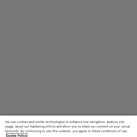
We use cookies and similar technologies to enhance site navigation, analyze site
Resort
usage, assist our marketing efforts and allow you to share our content on your social
networks. By continuing to use this website, you agree to these conditions of use.
Cookie Policy