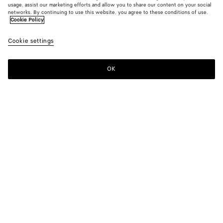
usage, assist our marketing efforts and allow you to share our content on your social
networks. By continuing to use this website, you agree to these conditions of use.
Cookie Policy
Manteau en double cachemire
Cookie settings
5500 €
OK
Ajouter au panier
Ajouter
Sélectionner
au
une
panier
taille
Couleur:
Grey melange
Sélectionner une taille
Sélectionner une taille
34
Disponibilité en boutique
Tableau des tailles
36
Un seul article en stock
38