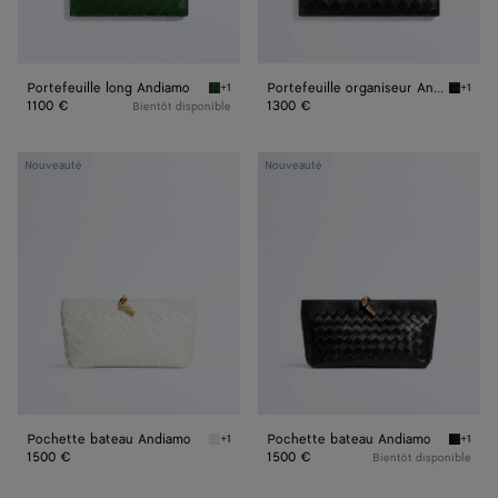
Portefeuille long Andiamo
Portefeuille organiseur Andiamo
+1
+1
Basil Portefeuille long Andiamo
Black P
1100 €
1300 €
Bientôt disponible
Pochette
Pochette
Nouveauté
Nouveauté
bateau
bateau
Andiamo
Andiamo
Pochette bateau Andiamo
Pochette bateau Andiamo
+1
+1
Alabaster Pochette bateau Andiamo
Black 
1500 €
1500 €
Bientôt disponible