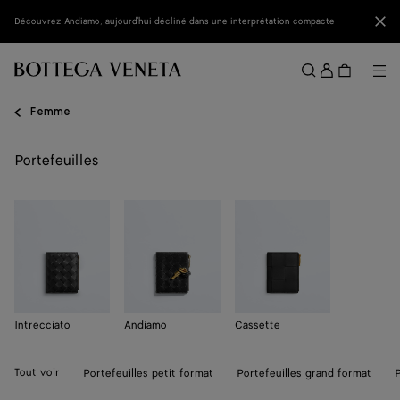
Passer au contenu principal
Fer
Découvrez Andiamo, aujourd'hui décliné dans une interprétation compacte
Se
conne
Me
Rechercher
Menu
Femme
Portefeuilles
Intrecciato
Andiamo
Cassette
Tout voir
Portefeuilles petit format
Portefeuilles grand format