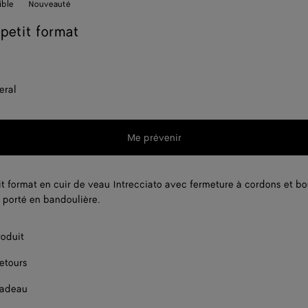
ible
Nouveauté
petit format
eral
Me prévenir
t format en cuir de veau Intrecciato avec fermeture à cordons et b
r porté en bandoulière.
roduit
retours
cadeau