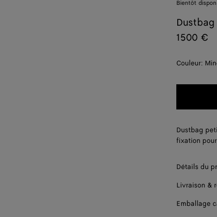
Bientôt dispon
Dustbag 
1500 €
Couleur:
Min
Dustbag peti
fixation pou
Détails du p
Livraison & 
Emballage 