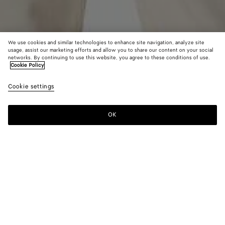
We use cookies and similar technologies to enhance site navigation, analyze site
usage, assist our marketing efforts and allow you to share our content on your social
networks. By continuing to use this website, you agree to these conditions of use.
Cookie Policy
Blouson en laine technique contrecollée
Cookie settings
2200 €
OK
Ajouter au panier
Ajouter
Sélectionner
au
une
panier
taille
Couleur:
Navy
Sélectionner une taille
Sélectionner une taille
36
Me prévenir