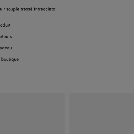
Disponibilité 
uir souple tressé Intrecciato.
Disponibilité 
roduit
Disponibilité 
retours
Disponibilité 
cadeau
Disponibilité 
 boutique