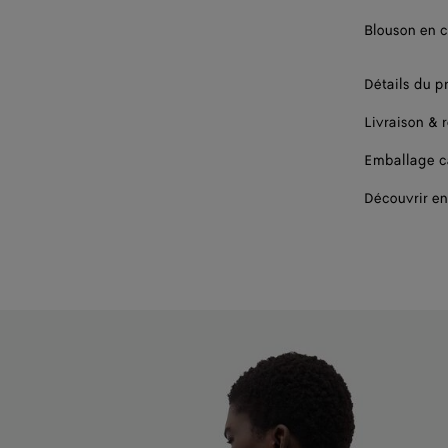
48
Blouson en c
50
Détails du p
52
Livraison & 
54
Emballage 
56
Découvrir en