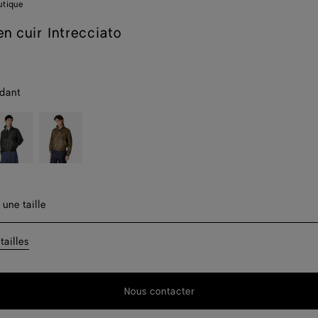
utique
en cuir Intrecciato
dant
ark
Liana
t
reen
er une taille
 une taille
t
Disponibilité 
tailles
Disponibilité 
Nous contacter
Disponibilité 