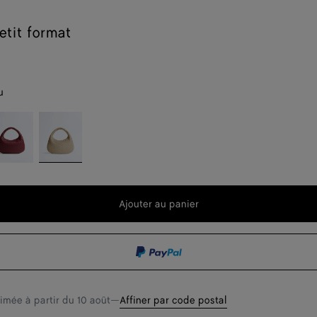
etit format
u
ava
Ecru
t
d
Ajouter au panier
Ajouter
Sélectionner
au
une
t
panier
taille
timée à partir du
10 août
—
Affiner par code postal