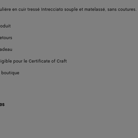
lière en cuir tressé Intrecciato souple et matelassé, sans coutures.
roduit
retours
cadeau
igible pour le Certificate of Craft
 boutique
les