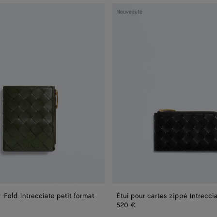
Étui
Nouveauté
pour
cartes
zippé
Intrecciato
grand
format
i-Fold Intrecciato petit format
 Intrecciato petit format
520 €