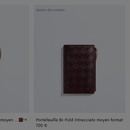
Portefeuille
Ajouter des initiales
Bi-
Fold
Intrecciato
moyen
format
Portefeuille Bi-Fold Intrecciato moyen format
Portefeuille Bi-Fold Intrecciato moyen format
+4
Tannin Portefeuille Bi-Fold Intrecciato moyen format
720 €