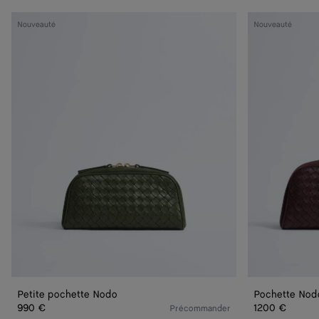
Petite
Pochette
Nouveauté
Nouveauté
pochette
Nodo
Nodo
grand
format
Petite pochette Nodo
Pochette Nod
990 €
1200 €
Précommander