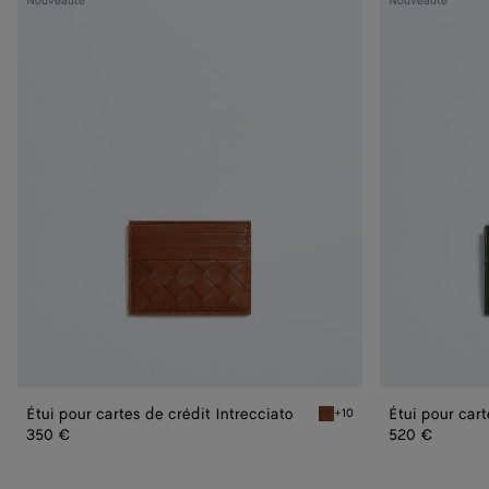
Nouveauté
Nouveauté
pour
pour
cartes
cartes
de
zippé
crédit
Intrecciato
Intrecciato
Étui pour cartes de crédit Intrecciato
Étui pour cart
+10
Tannin Étui pour cartes de 
350 €
520 €