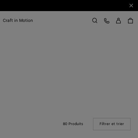
Fer
Se con
Service Client
Craft in Motion
Rechercher
80 Produits
Filtrer et trier
(Manual