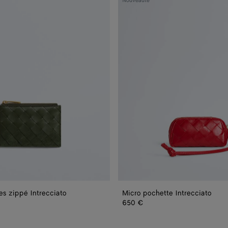
Nouveauté
pochette
Intrecciato
es zippé Intrecciato
Micro pochette Intrecciato
crédit Intrecciato
650 €