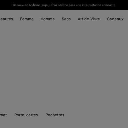
Découvrez Andiamo, aujourd'hui décliné dans une interprétation compacte
eautés
Femme
Homme
Sacs
Art de Vivre
Cadeaux
rmat
Porte-cartes
Pochettes