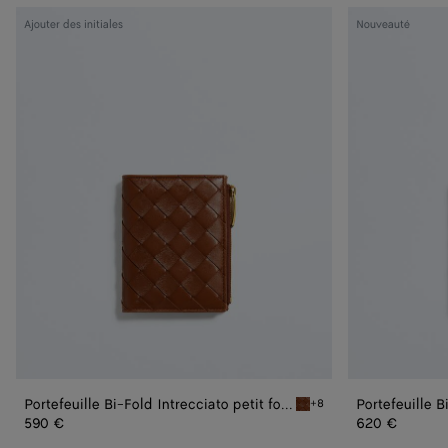
Portefeuille
Portefeuille
Ajouter des initiales
Nouveauté
Bi-
Bi-
Fold
Fold
Intrecciato
Intrecciato
petit
petit
format
format
Portefeuille Bi-Fold Intrecciato petit format
Portefeuille B
+8
Tannin Portefeuille Bi-Fold
590 €
620 €