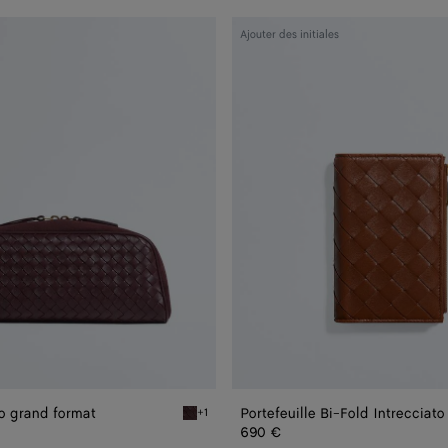
Portefeuille
Ajouter des initiales
Bi-
Fold
Intrecciato
moyen
format
o grand format
+1
Deep mahogany Pochette Nodo grand format
690 €