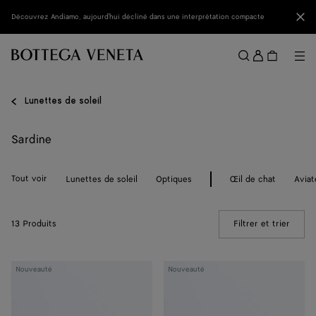
Passer au contenu principal
Fer
Découvrez Andiamo, aujourd'hui décliné dans une interprétation compacte
Se
conne
Me
Rechercher
Menu
Lunettes de soleil
Sardine
Tout voir
Lunettes de soleil
Optiques
Œil de chat
Aviat
13 Produits
Filtrer et trier
(Manua
Lunettes
Lunettes
Nouveauté
Nouveauté
de
de
soleil
soleil
ovales
ovales