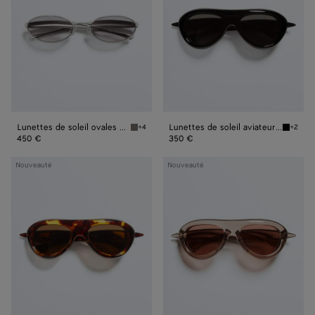
ovales
aviateur
Sardine
Sardine
Lunettes de soleil ovales Sardine
Lunettes de soleil aviateur Sardine
+4
+2
Silver/grey Lunettes de soleil ovales Sardine
Black/g
450 €
350 €
Lunettes
Lunettes
Nouveauté
Nouveauté
de
de
soleil
soleil
aviateur
aviateur
Sardine
Sardine