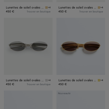
Lunettes de soleil ovales Sardine
Lunettes de soleil ovales Sardine
+4
+4
Gold/green Lunettes de soleil ovales Sardine
Gold/ye
450 €
450 €
Trouver en boutique
Trouver en boutique
Lunettes
Lunettes
de
de
soleil
soleil
ovales
ovales
Sardine
Sardine
Lunettes de soleil ovales Sardine
Lunettes de soleil ovales Sardine
+4
+4
Silver/grey Lunettes de soleil ovales Sardine
Gold/gr
450 €
450 €
Trouver en boutique
Lunettes
Lunettes
Nouveauté
de
de
soleil
soleil