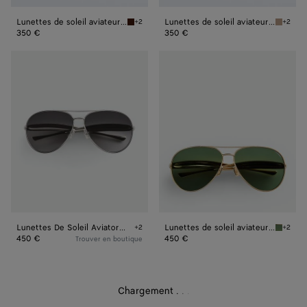
Lunettes de soleil aviateur Sardine
Lunettes de soleil aviateur Sardine
+2
+2
Havana/brown Lunettes de soleil aviateur Sa
Brown/r
350 €
350 €
Lunettes
Lunettes
De
de
Soleil
soleil
Aviator
aviateur
Sardine
Sardine
Lunettes De Soleil Aviator Sardine
Lunettes de soleil aviateur Sardine
+2
+2
Silver/silver/grey Lunettes De Soleil Aviator
Gold/gr
450 €
450 €
Trouver en boutique
Chargement
.
.
.