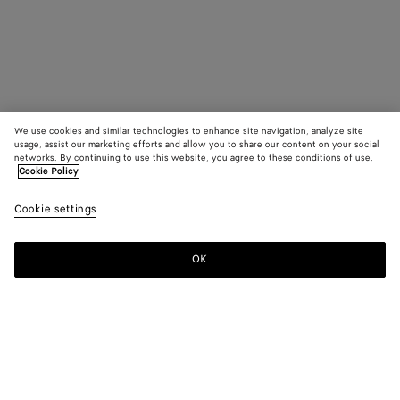
We use cookies and similar technologies to enhance site navigation, analyze site
usage, assist our marketing efforts and allow you to share our content on your social
networks. By continuing to use this website, you agree to these conditions of use.
Cookie Policy
Cookie settings
OK
S'INSCRIRE À LA NEWSLETTER
Abonnez-vous à la newsletter de Bottega Veneta pour recevoir des
informations sur les collections, les défilés et des mises à jour
exclusives.