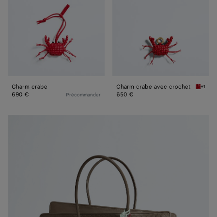
Charm crabe
Charm crabe avec crochet
+1
Cardina
690 €
650 €
Précommander