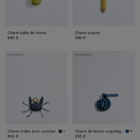
Charm balle de tennis
Charm crayon
690 €
590 €
Charm
Charm
Nouveauté
Nouveauté
crabe
de
avec
lacets
crochet
coquillage
noué
Charm crabe avec crochet
Charm de lacets coquillage noué
+1
+2
Denim/black Charm crabe avec crochet
Cookie 
650 €
250 €