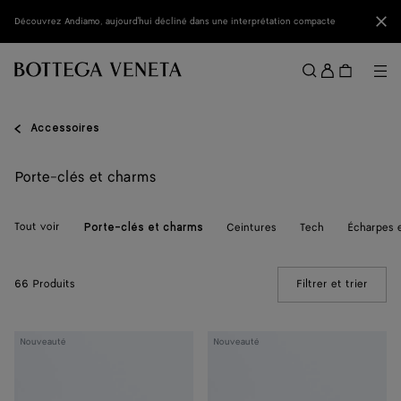
Passer au contenu principal
Fer
Découvrez Andiamo, aujourd'hui décliné dans une interprétation compacte
Se
conne
Me
Rechercher
Menu
Accessoires
Porte-clés et charms
Tout voir
Ceintures
Tech
Écharpes 
Porte-clés et charms
66 Produits
Filtrer et trier
(Manua
Charm
Charm
Nouveauté
Nouveauté
crabe
crabe
avec
crochet