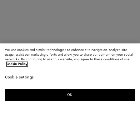
We use cookies and similar technologies to enhance site navigation, analyze site
usage, assist our marketing efforts and allow you to share our content on your social
networks. By continuing to use this website, you agree to these conditions of use.
Cookie Policy
Cookie settings
OK
S'INSCRIRE À LA NEWSLETTER
Abonnez-vous à la newsletter de Bottega Veneta pour recevoir des
informations sur les collections, les défilés et des mises à jour
exclusives.