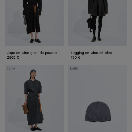
de
poudre
Jupe en laine grain de poudre
Legging en laine côtelée
2500 €
750 €
Robe
Bonnet
Défilé
Défilé
en
en
toile
maille
de
de
laine
laine
Shetland