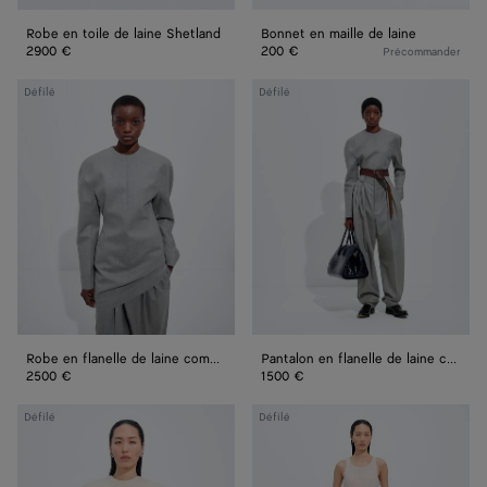
Robe en toile de laine Shetland
Bonnet en maille de laine
2900 €
200 €
Précommander
Robe
Pantalon
Défilé
Défilé
en
en
flanelle
flanelle
de
de
laine
laine
compacte
compacte
Robe en flanelle de laine compacte
Pantalon en flanelle de laine compacte
2500 €
1500 €
Robe
Jupe
Défilé
Défilé
en
en
coton
cupro