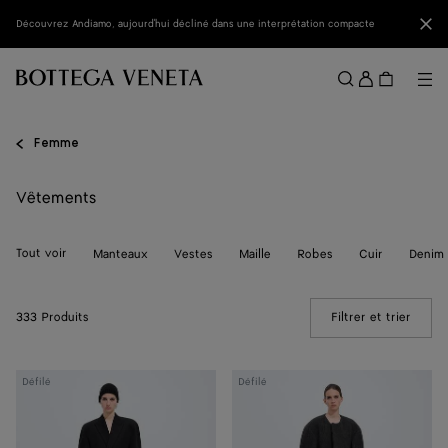
Passer au contenu principal
Fer
Découvrez Andiamo, aujourd'hui décliné dans une interprétation compacte
Se
conne
Me
Rechercher
Menu
Femme
Vêtements
Tout voir
Manteaux
Vestes
Maille
Robes
Cuir
Denim
333 Produits
Filtrer et trier
(Manua
Jupe
Legging
Défilé
Défilé
en
en
laine
laine
grain
côtelée