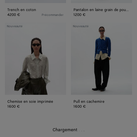
Trench en coton
Pantalon en laine grain de poudre
4200 €
1200 €
Précommander
Chemise
Pull
Nouveauté
Nouveauté
en
en
soie
cachemire
imprimée
Chemise en soie imprimée
Pull en cachemire
1600 €
1600 €
Chargement
.
.
.