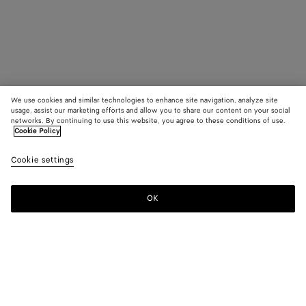
We use cookies and similar technologies to enhance site navigation, analyze site
usage, assist our marketing efforts and allow you to share our content on your social
networks. By continuing to use this website, you agree to these conditions of use.
Cookie Policy
Cookie settings
OK
S'INSCRIRE À LA NEWSLETTER
Abonnez-vous à la newsletter de Bottega Veneta pour recevoir des
informations sur les collections, les défilés et des mises à jour
exclusives.