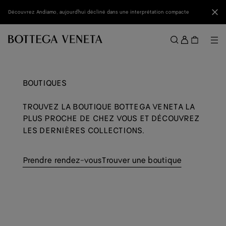
Passer au contenu principal
Fer
Découvrez Andiamo, aujourd'hui décliné dans une interprétation compacte
Se
conne
Me
Rechercher
Menu
BOUTIQUES
TROUVEZ LA BOUTIQUE BOTTEGA VENETA LA
PLUS PROCHE DE CHEZ VOUS ET DÉCOUVREZ
LES DERNIÈRES COLLECTIONS.
Prendre rendez-vous
Trouver une boutique