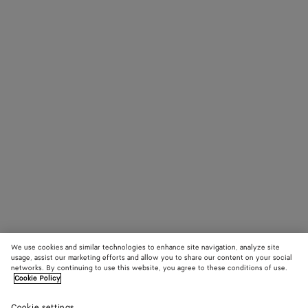
We use cookies and similar technologies to enhance site navigation, analyze site
usage, assist our marketing efforts and allow you to share our content on your social
networks. By continuing to use this website, you agree to these conditions of use.
Cookie Policy
Cookie settings